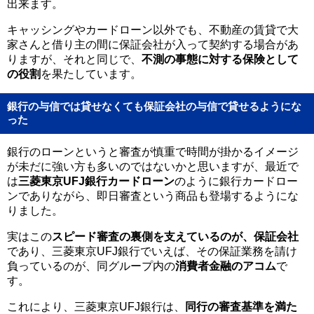
出来ます。
キャッシングやカードローン以外でも、不動産の賃貸で大
家さんと借り主の間に保証会社が入って契約する場合があ
りますが、それと同じで、
不測の事態に対する保険として
の役割
を果たしています。
銀行の与信では貸せなくても保証会社の与信で貸せるようにな
った
銀行のローンというと審査が慎重で時間が掛かるイメージ
が未だに強い方も多いのではないかと思いますが、最近で
は
三菱東京UFJ銀行カードローン
のように銀行カードロー
ンでありながら、即日審査という商品も登場するようにな
りました。
実はこの
スピード審査の裏側を支えているのが、保証会社
であり、三菱東京UFJ銀行でいえば、その保証業務を請け
負っているのが、同グループ内の
消費者金融のアコム
で
す。
これにより、三菱東京UFJ銀行は、
同行の審査基準を満た